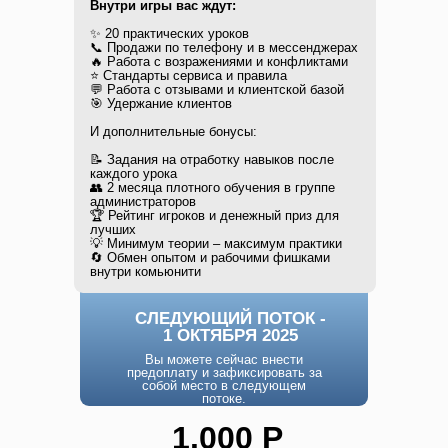
Внутри игры вас ждут:
✨ 20 практических уроков
📞 Продажи по телефону и в мессенджерах
🔥 Работа с возражениями и конфликтами
⭐️ Стандарты сервиса и правила
💬 Работа с отзывами и клиентской базой
🎯 Удержание клиентов
И дополнительные бонусы:
📝 Задания на отработку навыков после
каждого урока
👥 2 месяца плотного обучения в группе
администраторов
🏆 Рейтинг игроков и денежный приз для
лучших
💡 Минимум теории – максимум практики
🔄 Обмен опытом и рабочими фишками
внутри комьюнити
СЛЕДУЮЩИЙ ПОТОК -
1 ОКТЯБРЯ 2025
Вы можете сейчас внести
предоплату и зафиксировать за
собой место в следующем
потоке.
1.000 Р