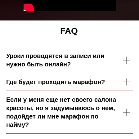
FAQ
Уроки проводятся в записи или
нужно быть онлайн?
Где будет проходить марафон?
ДЛЯ ДЕЙСТВУЮЩИХ
ВЛАДЕЛЬЦЕВ BEAUTY-
БИЗНЕСА
Если у меня еще нет своего салона
Вы управляете салоном красоты и не
красоты, но я задумываюсь о нем,
видите роста уже долгое время
подойдет ли мне марафон по
Ваша прибыль салона не растет
найму?
Ваши цели так и остаются
нереализованными