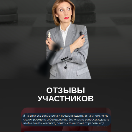
Х И
АТ
ОТЗЫВЫ
УЧАСТНИКОВ
Длительность