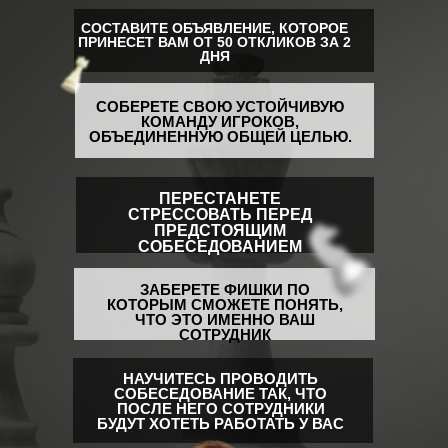
СОСТАВИТЕ ОБЪЯВЛЕНИЕ, КОТОРОЕ
ПРИНЕСЕТ ВАМ ОТ 50 ОТКЛИКОВ ЗА 2
ДНЯ
ИЧЕСКАЯ ZOOM-
А С ОТРАБОТКОЙ
ЕСЕДОВАНИЯ
СОБЕРЕТЕ СВОЮ УСТОЙЧИВУЮ
КОМАНДУ ИГРОКОВ,
ОБЪЕДИНЕННУЮ ОБЩЕЙ ЦЕЛЬЮ.
ПЕРЕСТАНЕТЕ
СТРЕССОВАТЬ ПЕРЕД
ПРЕДСТОЯЩИМ
СОБЕСЕДОВАНИЕМ
Формат
ЗАБЕРЕТЕ ФИШКИ ПО
Online в Zoom
КОТОРЫМ СМОЖЕТЕ ПОНЯТЬ,
ЧТО ЭТО ИМЕННО ВАШ
СОТРУДНИК
йму сотрудников
НАУЧИТЕСЬ ПРОВОДИТЬ
СОБЕСЕДОВАНИЕ ТАК, ЧТО
ПОСЛЕ НЕГО СОТРУДНИКИ
БУДУТ ХОТЕТЬ РАБОТАТЬ У ВАС