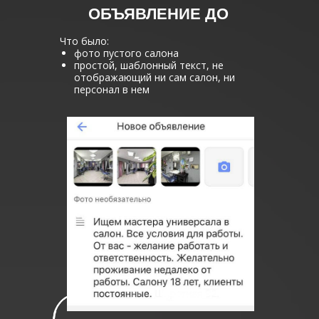
ОБЪЯВЛЕНИЕ ДО
Что было:
фото пустого салона
простой, шаблонный текст, не
отображающий ни сам салон, ни
персонал в нем
Уже сейчас вы сможете четко рассчита
потенциал вашего будущего салона,
понять, какой бюджет вам необходим 
открытия и сколько сотрудников
понадобится для эффективной работы
Так вы заранее сможете
подготовиться к открытию.