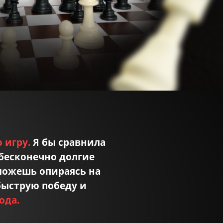
 игру.
Я бы сравнила
бесконечно долгие
 можешь опираясь на
 быструю победу и
ода.
Формат