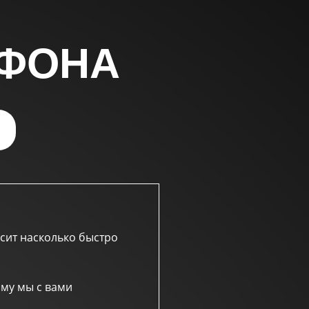
АФОНА
исит насколько быстро
ому мы с вами