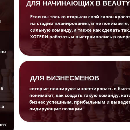
ДЛЯ НАЧИНАЮЩИХ В BEAUTY
Если вы только открыли свой салон красо
Длительн
м
на стадии планирования, и не понимаете,
2,5 часа
сильную команду, а также как сделать так
ХОТЕЛИ работать и выстраивались в очере
оно
МАТ
ДЛЯ БИЗНЕСМЕНОВ
ме
которые планируют инвестировать в бьюти
понимают, как создать такую команду, кот
бизнес успешным, прибыльным и выведет
 а
лидирующие позиции.
ого