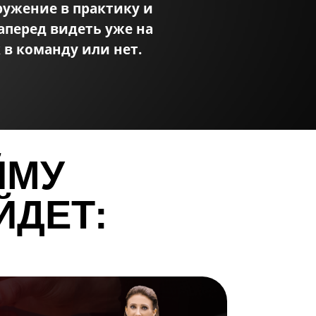
гружение в практику и
Online в
аперед видеть уже на
Zoom
 в команду или нет.
ЙМУ
ЙДЕТ: