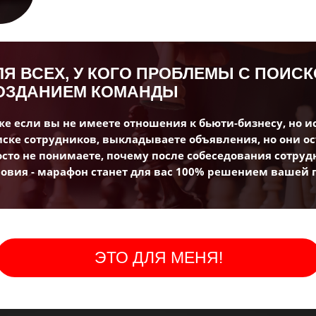
Дата
Формат
5 января в 11:00
Online в
ЛЯ ВСЕХ, У КОГО ПРОБЛЕМЫ С ПОИС
ОЗДАНИЕМ КОМАНДЫ
мск
Zoom
же если вы не имеете отношения к бьюти-бизнесу, но 
иске сотрудников, выкладываете объявления, но они ос
Онлайн-игра по найму сотрудников
осто не понимаете, почему после собеседования сотруд
Длительн
ловия - марафон станет для вас 100% решением вашей
2,5 часа
здать свой лучший год!
ЭТО ДЛЯ МЕНЯ!