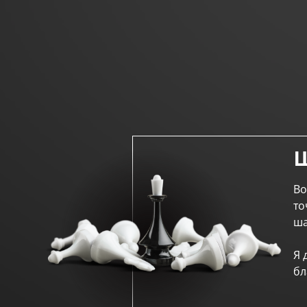
Ш
Во
то
ша
Я 
бл