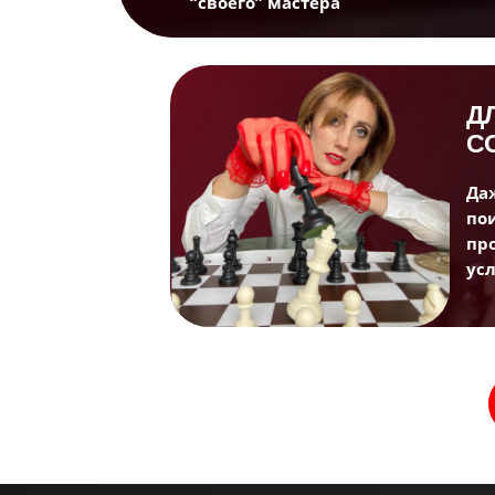
“своего” мастера
Д
С
Да
по
пр
ус
Со