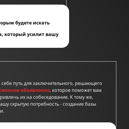
торым будете искать
ть потенциал, а
а, который усилит вашу
тичь в своем
 себе путь для заключительного, решающего
рсионное объявление
, которое поможет вам
ривлечь их на собеседование. К тому же,
ашу скрытую потребность - создание базы
и.