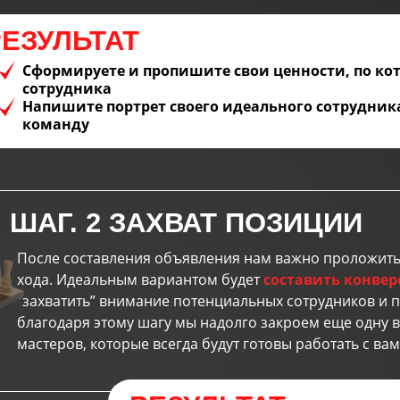
РЕЗУЛЬТАТ
Сформируете и пропишите свои ценности, по ко
сотрудника
У вас появится четкое понимание, какой у вас ес
Напишите портрет своего идеального сотрудник
также стратегия и цели, которые вы сможете дос
команду
салоне в 2023 году.
ШАГ. 2 ЗАХВАТ ПОЗИЦИИ
нциал вашего
ыли свой салон красоты или находитесь на
необходим для
После составления объявления нам важно проложить
, и не понимаете, как вам развивать бизнес в
я для эффективной
хода. Идеальным вариантом будет
составить конве
онкуренции и нестабильного времени.
“захватить” внимание потенциальных сотрудников и п
благодаря этому шагу мы надолго закроем еще одну в
мастеров, которые всегда будут готовы работать с вам