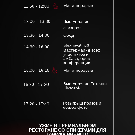
Оставьте предоплату 3000 рублей, чтобы
Мини-перерыв
11:50 - 12:00
точно сохранить место на курсе
5 января в 11:00 мск
Дата
Формат
12:00 – 13:30
Выступления
рский курс Яны
Дата
спикеров
СТАРТ 5 АПРЕЛЯ
Иванченко
Формат
13:30 - 14:30
Обед
 МЕСТО!
Масштабный
14:30 - 16:00
мастермайнд всех
участников и
кий курс Яны
амбасадоров
конференции
анченко
16:00 - 16:15
Мини-перерыв
Выступление Татьяны
16:20 - 17:20
Шутовой
Розыгрыш призов и
17:20 - 17:40
общее фото
УЖИН В ПРЕМИАЛЬНОМ
РЕСТОРАНЕ СО СПИКЕРАМИ ДЛЯ
ТАРИФА PREMIUM