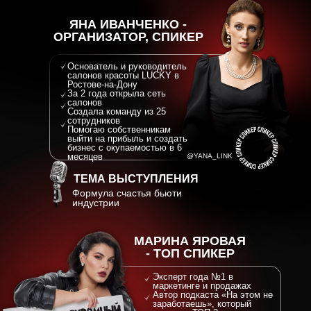
ЯНА ИВАНЧЕНКО -
ОРГАНИЗАТОР, СПИКЕР
вы сможете четко рассчитать
ашего будущего салона, понять,
Основатель и руководитель
т вам необходим для открытия и
салонов красоты LUCKY в
рудников понадобится для
Ростове-на-Дону
 работы.
За 2 года открыла сеть
салонов
нее сможете
Создала команду из 25
ся к открытию.
сотрудников
Помогаю собственникам
выйти на прибыль и создать
бизнес с окупаемостью в 6
месяцев
@YANA_LINK
ТЕМА ВЫСТУПЛЕНИЯ
Формула счастья бьюти
индустрии
МАРИНА ЯРОВАЯ
- ТОП СПИКЕР
Эксперт года №1 в
маркетинге и продажах
Автор подкаста «На этом не
заработаешь», который