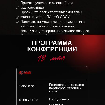
Примите участие в масштабном
мастермайнде
Пропишите свой стратегический план
задач на месяц ЛИЧНО СВОЙ
Получите на месяц личного наставника,
который поможет прийти к целям
Новый заряд энергии на развитие бизнеса
Поддержку сообщества руководителей и
сможете вступить в него
ПРОГРАММА
КОНФЕРЕНЦИИ
Где
Дата
Ростов-на-Дону,
Время
19 мая с 9.00-18.00
Radisson
Регистрация, выставка
9.00-10.00
партнеров, утренний
кофе
Выступления
10:00 - 11:50
5 января в 11:00 м
спикеров