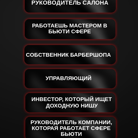
РУКОВОДИТЕЛЬ САЛОНА
кий курс Яны
анченко
РАБОТАЕШЬ МАСТЕРОМ В
БЬЮТИ СФЕРЕ
СОБСТВЕННИК БАРБЕРШОПА
УПРАВЛЯЮЩИЙ
СТАРТ 5 АПРЕЛЯ
СТО!
ИНВЕСТОР, КОТОРЫЙ ИЩЕТ
ДОХОДНУЮ НИШУ
РУКОВОДИТЕЛЬ КОМПАНИИ,
КОТОРАЯ РАБОТАЕТ СФЕРЕ
Длительность
БЬЮТИ
2,5 часа