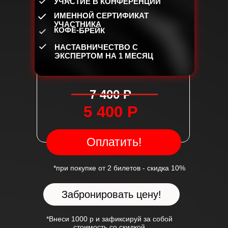
УЧАСТИЕ В КОНФЕРЕНЦИИ
на 150
ЗАНЯТЬ МЕСТО!
ИМЕННОЙ СЕРТИФИКАТ
УЧАСТНИКА
КОФЕ-БРЕЙК
НАСТАВНИЧЕСТВО С
ЭКСПЕРТОМ НА 1 МЕСЯЦ
7 400 Р
5 400 Р
Оплатить!
*при покупке от 2 билетов - скидка 10%
Забронировать цену!
*Внеси 1000 р и зафиксируй за собой
стоимость со скидкой