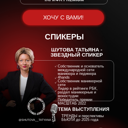
СТАРТ 5 АПРЕЛЯ
СТО!
ХОЧУ С ВАМИ!
СПИКЕРЫ
Длительность
2,5 часа
ШУТОВА ТАТЬЯНА -
ЗВЕЗДНЫЙ СПИКЕР
Собственник и основатель
международной сети
маникюра и педикюра
4hands
Собственник маникюрной
сети
Лидер в рейтинге РБК,
раздел маникюрные и
моностудии
Победитель премии
МАСШТАБ 2022
ТЕМА ВЫСТУПЛЕНИЯ
ТРЕНДЫ и перспективы
БЬЮТИ до 2025 года
@SHUTOVA__TATYANA