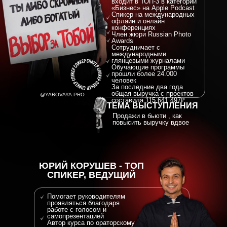
входит в ТОП-3 в категории
«Бизнес» на Apple Podcast
Спикер на международных
офлайн и онлайн
конференциях
Член жюри Russian Photo
Awards
Сотрудничает с
международными
глянцевыми журналами
Обучающие программы
прошли более 24.000
человек
За последние два года
общая выручка с проектов
@YAROVAYA.PRO
составила 115.641.497₽
ТЕМА ВЫСТУПЛЕНИЯ
Продажи в бьюти , как
повысить выручку вдвое
ЮРИЙ КОРУШЕВ - ТОП
СПИКЕР, ВЕДУЩИЙ
Помогает руководителям
проявляться благодаря
работе с голосом и
самопрезентацией
Автор курса по ораторскому