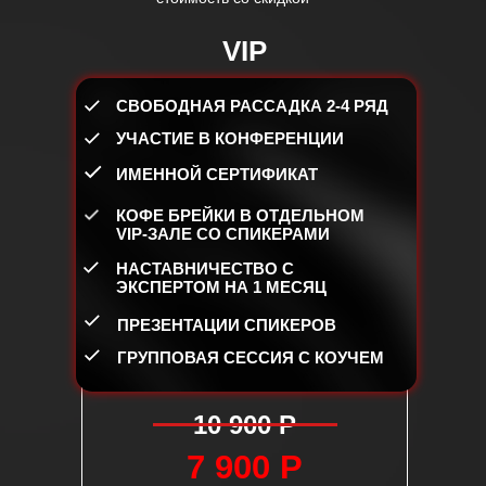
VIP
СВОБОДНАЯ РАССАДКА 2-4 РЯД
УЧАСТИЕ В КОНФЕРЕНЦИИ
ИМЕННОЙ СЕРТИФИКАТ
КОФЕ БРЕЙКИ В ОТДЕЛЬНОМ
VIP-ЗАЛЕ СО СПИКЕРАМИ
НАСТАВНИЧЕСТВО С
ЭКСПЕРТОМ НА 1 МЕСЯЦ
ПРЕЗЕНТАЦИИ СПИКЕРОВ
вы сможете четко рассчитать
ГРУППОВАЯ СЕССИЯ С КОУЧЕМ
ашего будущего салона, понять,
т вам необходим для открытия и
рудников понадобится для
10 900 Р
 работы.
нее сможете
7 900 Р
ся к открытию.