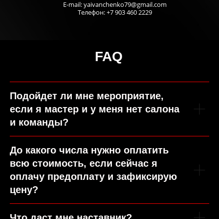
E-mail:
yaivanchenko79@gmail.com
Телефон: +7 903 460 2229
А МОЖНО ЛИ В
РАССРОЧКУ?
FAQ
КОНЕЧНО, ДА!
Оформить в рассрочку!
Подойдет ли мне мероприятие,
если я мастер и у меня нет салона
и команды?
ДЛЯ ДЕЙСТВУЮЩИХ
До какого числа нужно оплатить
ВЛАДЕЛЬЦЕВ BEAUTY-
всю стоимость, если сейчас я
БИЗНЕСА
Вы управляете салоном красоты и не
оплачу предоплату и зафиксирую
видите роста уже долгое время
Длительность
цену?
2,5 часа
Ваша прибыль салона не растет
Что даст мне наставник?
Ваши цели так и остаются