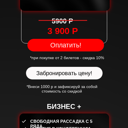
5900 Р
Где
Дата
3 900 Р
19 мая с 9.00-18.00
Оплатить!
*при покупке от 2 билетов - скидка 10%
5 января в 11:00 м
Забронировать цену!
Оставьте предоплату 3000 рублей, чтобы
точно сохранить место на курсе
Дата
*Внеси 1000 р и зафиксируй за собой
Формат
стоимость со скидкой
рский курс Яны
СТАРТ 5 АПРЕЛЯ
Иванченко
БИЗНЕС +
 МЕСТО!
ция в
и
СВОБОДНАЯ РАССАДКА С 5
 ТОПами
РЯДА