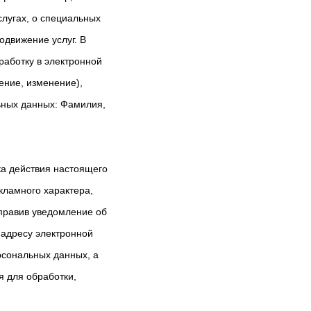
слугах, о специальных
одвижение услуг. В
работку в электронной
ение, изменение),
ьных данных: Фамилия,
ка действия настоящего
кламного характера,
правив уведомление об
 адресу электронной
рсональных данных, а
 для обработки,