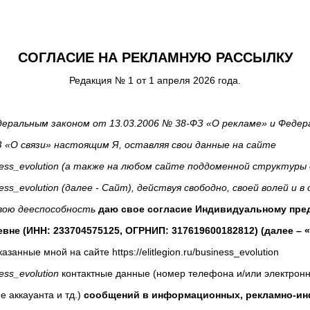
СОГЛАСИЕ НА РЕКЛАМНУЮ РАССЫЛКУ
Редакция № 1 от 1 апреля 2026 года.
еральным законом от 13.03.2006 № 38-ФЗ «О рекламе» и Феде
З «О связи»
настоящим Я, оставляя свои данные на сайте
business_evolution (а также на любом сайте поддоменной структур
siness_evolution (далее - Сайт), действуя свободно, своей волей и 
вою дееспособность
даю свое согласие Индивидуальному пр
вне (ИНН: 233704575125, ОГРНИП: 317619600182812) (далее – 
азанные мной на сайте https://elitlegion.ru/business_evolution
iness_evolution
контактные данные (номер телефона и/или электронну
 аккауанта и тд.)
сообщений в информационных, рекламно-и