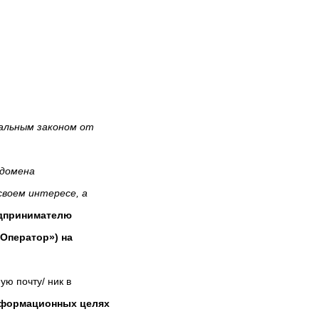
ральным законом от
ы домена
в своем интересе, а
едпринимателю
«Оператор») на
ю почту/ ник в
нформационных целях