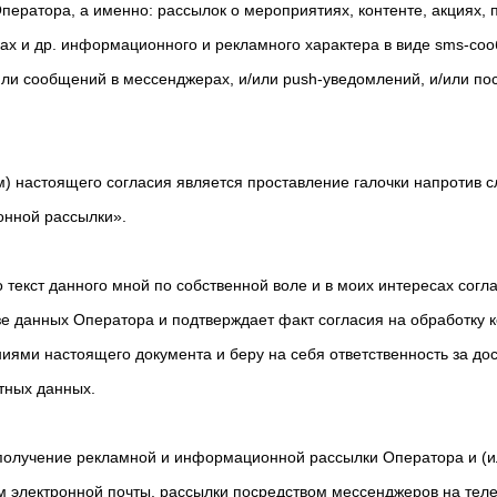
Оператора, а именно: рассылок о мероприятиях, контенте, акциях, п
ах и др. информационного и рекламного характера в виде sms-соо
или сообщений в мессенджерах, и/или push-уведомлений, и/или п
м) настоящего согласия является проставление галочки напротив с
нной рассылки».
о текст данного мной по собственной воле и в моих интересах согл
зе данных Оператора и подтверждает факт согласия на обработку 
ниями настоящего документа и беру на себя ответственность за до
тных данных.
 получение рекламной и информационной рассылки Оператора и (и
 электронной почты, рассылки посредством мессенджеров на тел