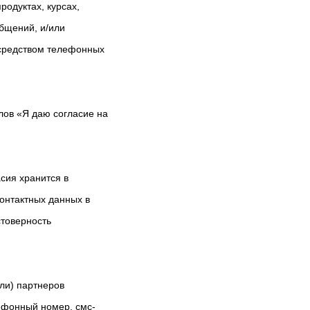
родуктах, курсах,
бщений, и/или
осредством телефонных
лов «Я даю согласие на
асия хранится в
контактных данных в
стоверность
ли) партнеров
ефонный номер, смс-