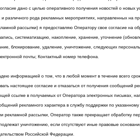
огласие дано с целью оперативного получения новостей о новых у
 и различного рода рекламных мероприятиях, направленных на пр
екламной рассылки) я предоставляю Оператору свое согласие на об
запись, систематизацию, накопление, хранение, уточнение (обновл
ание, блокирование, удаление, уничтожение, следующих персонал
электронной почты; Контактный номер телефона.
адею информацией о том, что в любой момент в течение всего сро
озвать настоящее согласие и отказаться от получения сообщений ре
ющей ссылке в получаемых от Оператора электронных письмах, на
ообщений рекламного характера в службу поддержки по указанному
и рекламной рассылки, Оператор также прекращает обработку пе
одлежат уничтожению, если отсутствуют иные правовые основания
дательством Российской Федерации.