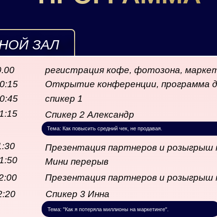
НОЙ ЗАЛ
ВНОЙ ЗАЛ
0.00
регистрация кофе, фотозона, марке
10:15
Открытие конференции, программа д
10:45
спикер 1
11:15
Спикер 2 Александр
Асламадизис
Тема: Как повысить средний чек, не продавая.
1:30
Презентация партнеров и розыгрыш 
11:50
Мини перерыв
12:00
Презентация партнеров и розыгрыш 
2:20
Спикер 3 Инна
Морозова
Тема: "Как я потеряла миллионы на маркетинге".