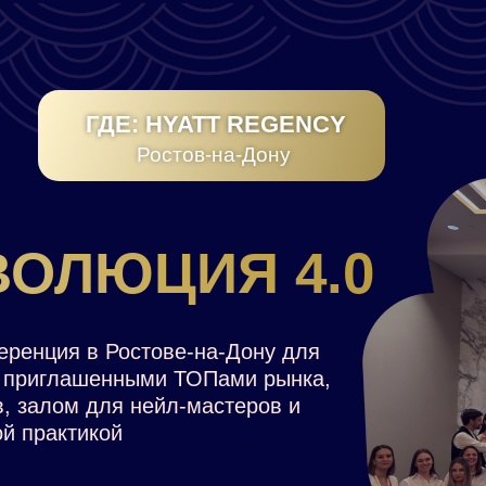
ГДЕ: HYATT REGENCY
Ростов-на-Дону
ВОЛЮЦИЯ 4.0
го салона красоты,
у компании на
вать бизнес
еренция в Ростове-на-Дону для
с приглашенными ТОПами рынка,
, залом для нейл-мастеров и
й практикой