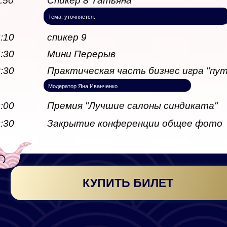
5:50
Спикер 8 Татьяна
Третьякова
Тема: уточняется.
6:10
спикер 9
6:30
Мини Перерыв
8:30
Практическая часть бизнес игра "пут
Модератор Яна Иванченко
9:00
Премия "Лучшие салоны синдиката"
9:30
Закрытие конференции общее фото
КУПИТЬ БИЛЕТ