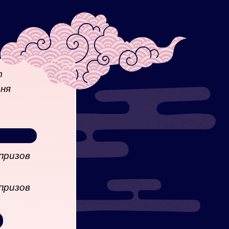
т
ня
призов
призов