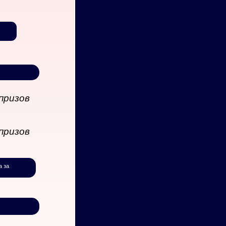
призов
призов
а за