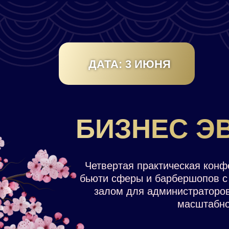
ДАТА: 3 ИЮНЯ
БИЗНЕС Э
Вы создадите стратегию по запуску собственно
а также разработаете алгоритм по вывод
рентабельность и сможете масштабиро
Четвертая практическая конф
бьюти сферы и барбершопов 
залом для администраторов
масштабно