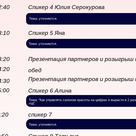
2:40
Спикер 4 Юлия Серокурова
Тема: уточняется.
3:10
Спикер 5 Яна
Иванченко
Тема: уточняется.
3:20
Презентация партнеров и розыгрыш 
4:20
обед
Презентация партнеров и розыгрыш 
4:30
5:00
Спикер 6 Алина
Троицкая
Тема: "Как управлять салоном красоты на цифрах и вырасти в 2 раз
год".
5:20
спикер 7
лилит
Тема: уточняется.